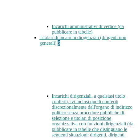
Incarichi amministrativi di vertice (da
pubblicare in tabelle)
Titolari di incarichi dirigenziali (dirigenti non
generali)
6
Incarichi dirigenziali, a qualsiasi titolo
conferiti, ivi inclusi quelli conferiti
discrezionalmente dall'organo di indirizzo
politico senza procedure pubbliche di
selezione e titolari di posizione
organizzativa con funzioni dirigenziali (da
pubblicare in tabelle che distinguano le
seguenti situazioni: dirigenti, dirigenti