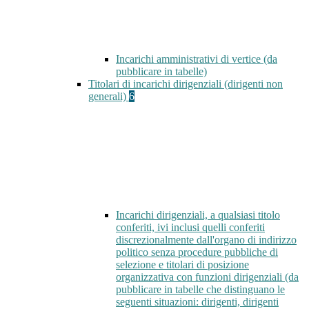
Incarichi amministrativi di vertice (da
pubblicare in tabelle)
Titolari di incarichi dirigenziali (dirigenti non
generali)
6
Incarichi dirigenziali, a qualsiasi titolo
conferiti, ivi inclusi quelli conferiti
discrezionalmente dall'organo di indirizzo
politico senza procedure pubbliche di
selezione e titolari di posizione
organizzativa con funzioni dirigenziali (da
pubblicare in tabelle che distinguano le
seguenti situazioni: dirigenti, dirigenti