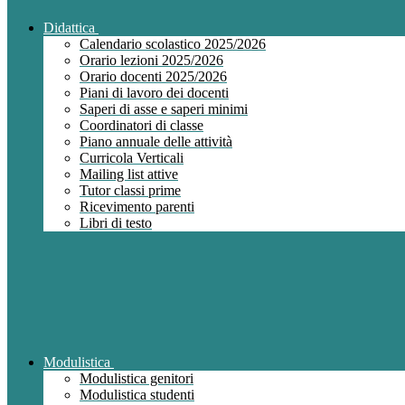
Didattica
Calendario scolastico 2025/2026
Orario lezioni 2025/2026
Orario docenti 2025/2026
Piani di lavoro dei docenti
Saperi di asse e saperi minimi
Coordinatori di classe
Piano annuale delle attività
Curricola Verticali
Mailing list attive
Tutor classi prime
Ricevimento parenti
Libri di testo
Modulistica
Modulistica genitori
Modulistica studenti