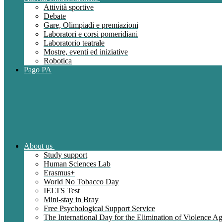
Attività sportive
Debate
Gare, Olimpiadi e premiazioni
Laboratori e corsi pomeridiani
Laboratorio teatrale
Mostre, eventi ed iniziative
Robotica
Pago PA
About us
Study support
Human Sciences Lab
Erasmus+
World No Tobacco Day
IELTS Test
Mini-stay in Bray
Free Psychological Support Service
The International Day for the Elimination of Violence 