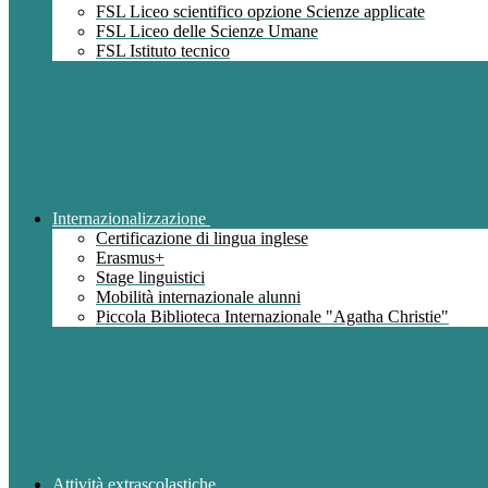
FSL Liceo scientifico opzione Scienze applicate
FSL Liceo delle Scienze Umane
FSL Istituto tecnico
Internazionalizzazione
Certificazione di lingua inglese
Erasmus+
Stage linguistici
Mobilità internazionale alunni
Piccola Biblioteca Internazionale "Agatha Christie"
Attività extrascolastiche