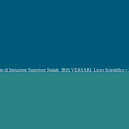
uto di Istruzione Superiore Statale
IRIS VERSARI
Liceo Scientifico 