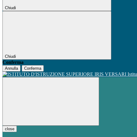
Chiudi
Chiudi
Conferma
Annulla
Conferma
Istit
close