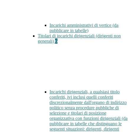
Incarichi amministrativi di vertice (da
pubblicare in tabelle)
Titolari di incarichi dirigenziali (dirigenti non
generali)
6
Incarichi dirigenziali, a qualsiasi titolo
conferiti, ivi inclusi quelli conferiti
discrezionalmente dall'organo di indirizzo
politico senza procedure pubbliche di
selezione e titolari di posizione
organizzativa con funzioni dirigenziali (da
pubblicare in tabelle che distinguano le
seguenti situazioni: dirigenti, dirigenti