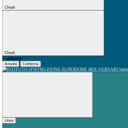
Chiudi
Chiudi
Conferma
Annulla
Conferma
Istit
close