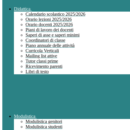
Didattica
Calendario scolastico 2025/2026
Orario lezioni 2025/2026
Orario docenti 2025/2026
Piani di lavoro dei docenti
Saperi di asse e saperi minimi
Coordinatori di classe
Piano annuale delle attività
Curricola Verticali
Mailing list attive
Tutor classi prime
Ricevimento parenti
Libri di testo
Modulistica
Modulistica genitori
Modulistica studenti