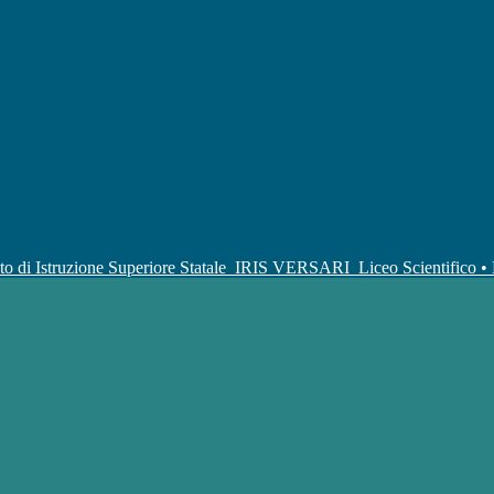
uto di Istruzione Superiore Statale
IRIS VERSARI
Liceo Scientifico 