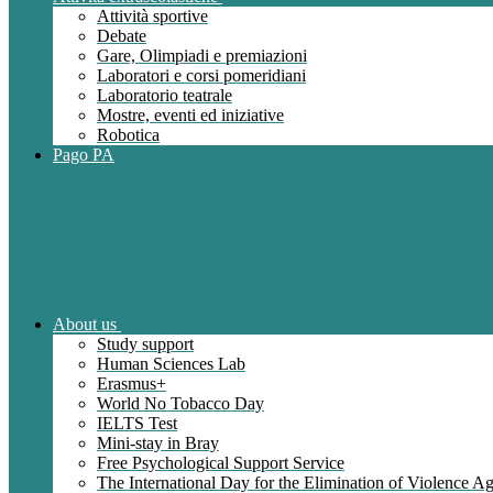
Attività sportive
Debate
Gare, Olimpiadi e premiazioni
Laboratori e corsi pomeridiani
Laboratorio teatrale
Mostre, eventi ed iniziative
Robotica
Pago PA
About us
Study support
Human Sciences Lab
Erasmus+
World No Tobacco Day
IELTS Test
Mini-stay in Bray
Free Psychological Support Service
The International Day for the Elimination of Violence 