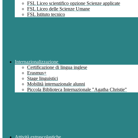
FSL Liceo scientifico opzione Scienze applicate
FSL Liceo delle Scienze Umane
FSL Istituto tecnico
Internazionalizzazione
Certificazione di lingua inglese
Erasmus+
Stage linguistici
Mobilità internazionale alunni
Piccola Biblioteca Internazionale "Agatha Christie"
Attività extrascolastiche