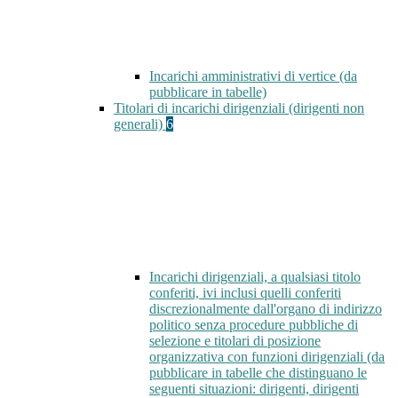
Incarichi amministrativi di vertice (da
pubblicare in tabelle)
Titolari di incarichi dirigenziali (dirigenti non
generali)
6
Incarichi dirigenziali, a qualsiasi titolo
conferiti, ivi inclusi quelli conferiti
discrezionalmente dall'organo di indirizzo
politico senza procedure pubbliche di
selezione e titolari di posizione
organizzativa con funzioni dirigenziali (da
pubblicare in tabelle che distinguano le
seguenti situazioni: dirigenti, dirigenti