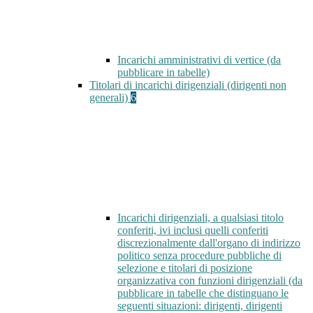
Incarichi amministrativi di vertice (da
pubblicare in tabelle)
Titolari di incarichi dirigenziali (dirigenti non
generali)
6
Incarichi dirigenziali, a qualsiasi titolo
conferiti, ivi inclusi quelli conferiti
discrezionalmente dall'organo di indirizzo
politico senza procedure pubbliche di
selezione e titolari di posizione
organizzativa con funzioni dirigenziali (da
pubblicare in tabelle che distinguano le
seguenti situazioni: dirigenti, dirigenti