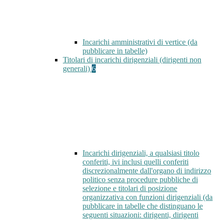
Incarichi amministrativi di vertice (da
pubblicare in tabelle)
Titolari di incarichi dirigenziali (dirigenti non
generali)
6
Incarichi dirigenziali, a qualsiasi titolo
conferiti, ivi inclusi quelli conferiti
discrezionalmente dall'organo di indirizzo
politico senza procedure pubbliche di
selezione e titolari di posizione
organizzativa con funzioni dirigenziali (da
pubblicare in tabelle che distinguano le
seguenti situazioni: dirigenti, dirigenti