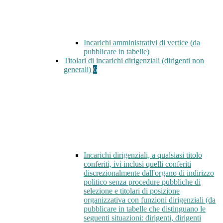
Incarichi amministrativi di vertice (da
pubblicare in tabelle)
Titolari di incarichi dirigenziali (dirigenti non
generali)
6
Incarichi dirigenziali, a qualsiasi titolo
conferiti, ivi inclusi quelli conferiti
discrezionalmente dall'organo di indirizzo
politico senza procedure pubbliche di
selezione e titolari di posizione
organizzativa con funzioni dirigenziali (da
pubblicare in tabelle che distinguano le
seguenti situazioni: dirigenti, dirigenti