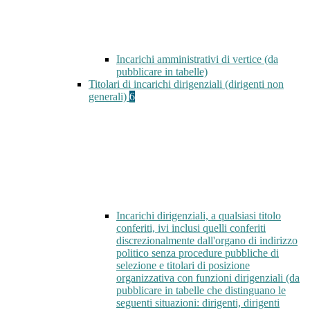
Incarichi amministrativi di vertice (da
pubblicare in tabelle)
Titolari di incarichi dirigenziali (dirigenti non
generali)
6
Incarichi dirigenziali, a qualsiasi titolo
conferiti, ivi inclusi quelli conferiti
discrezionalmente dall'organo di indirizzo
politico senza procedure pubbliche di
selezione e titolari di posizione
organizzativa con funzioni dirigenziali (da
pubblicare in tabelle che distinguano le
seguenti situazioni: dirigenti, dirigenti