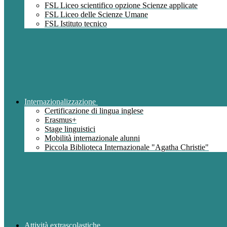
FSL Liceo scientifico opzione Scienze applicate
FSL Liceo delle Scienze Umane
FSL Istituto tecnico
Internazionalizzazione
Certificazione di lingua inglese
Erasmus+
Stage linguistici
Mobilità internazionale alunni
Piccola Biblioteca Internazionale "Agatha Christie"
Attività extrascolastiche