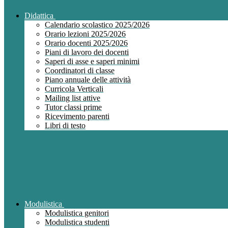
Didattica
Calendario scolastico 2025/2026
Orario lezioni 2025/2026
Orario docenti 2025/2026
Piani di lavoro dei docenti
Saperi di asse e saperi minimi
Coordinatori di classe
Piano annuale delle attività
Curricola Verticali
Mailing list attive
Tutor classi prime
Ricevimento parenti
Libri di testo
Modulistica
Modulistica genitori
Modulistica studenti