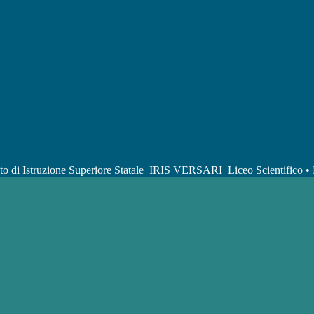
uto di Istruzione Superiore Statale
IRIS VERSARI
Liceo Scientifico 