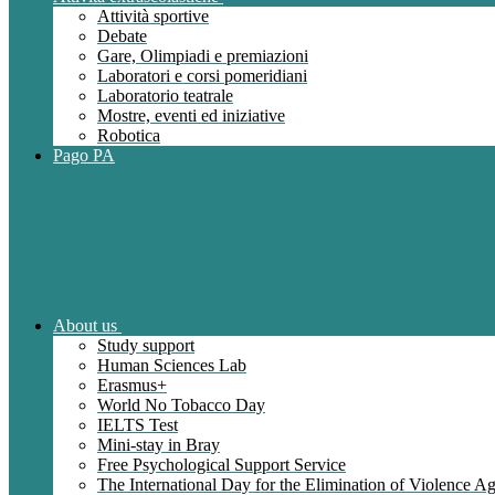
Attività sportive
Debate
Gare, Olimpiadi e premiazioni
Laboratori e corsi pomeridiani
Laboratorio teatrale
Mostre, eventi ed iniziative
Robotica
Pago PA
About us
Study support
Human Sciences Lab
Erasmus+
World No Tobacco Day
IELTS Test
Mini-stay in Bray
Free Psychological Support Service
The International Day for the Elimination of Violence 