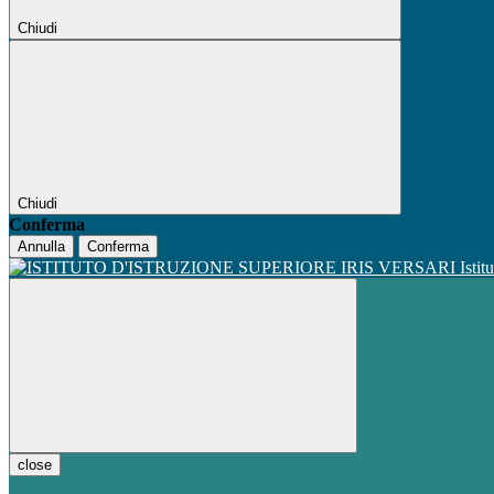
Chiudi
Chiudi
Conferma
Annulla
Conferma
Istit
close