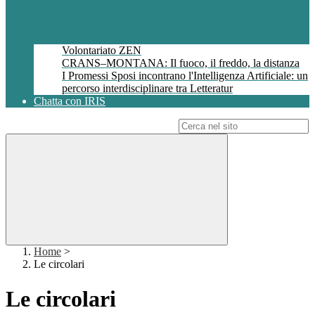
Volontariato ZEN
CRANS–MONTANA: Il fuoco, il freddo, la distanza
I Promessi Sposi incontrano l'Intelligenza Artificiale: un
percorso interdisciplinare tra Letteratur
Chatta con IRIS
Campo di ricerca per le pagine del sito
Home
>
Le circolari
Le circolari