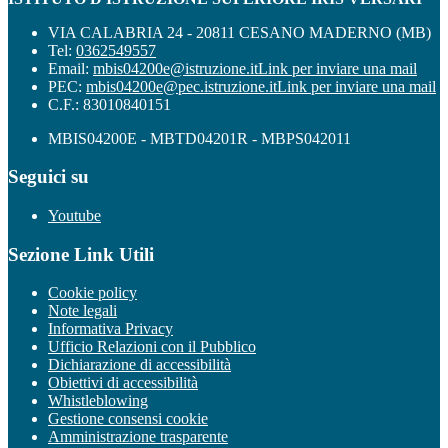
VIA CALABRIA 24 - 20811 CESANO MADERNO (MB)
Tel:
0362549557
Email:
mbis04200e@istruzione.it
Link per inviare una mail
PEC:
mbis04200e@pec.istruzione.it
Link per inviare una mail
C.F.: 83010840151
MBIS04200E - MBTD04201R - MBPS042011
Seguici su
Youtube
Sezione Link Utili
Cookie policy
Note legali
Informativa Privacy
Ufficio Relazioni con il Pubblico
Dichiarazione di accessibilità
Obiettivi di accessibilità
Whistleblowing
Gestione consensi cookie
Amministrazione trasparente